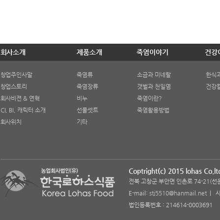
회사소개
제품소개
죽염이야기
건강
창업주인사말
죽염류
소금과 미네랄
한식
창업스토리
죽염장류
갯벌과 천일염
건강
회사비젼 & 연혁
비누
죽염이란?
CI, BI, 캐릭터 소개
선물셋트
죽염활용방법
회사위치
기타
Coptright(c) 2015 lohas Co.ltd
전북 고창군 부안면 인촌로 74-21(선운리 7
E-mail:
stj5510@hanmail.net
| 사
법인등록번호 : 214614-0003691