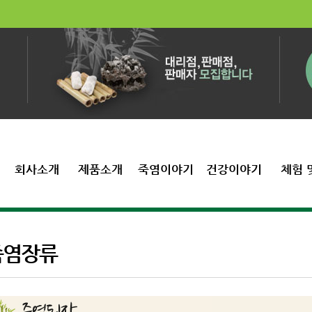
회사소개
제품소개
죽염이야기
건강이야기
체험 
죽염장류