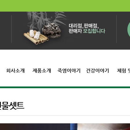
회사소개
제품소개
죽염이야기
건강이야기
체험 
선물셋트