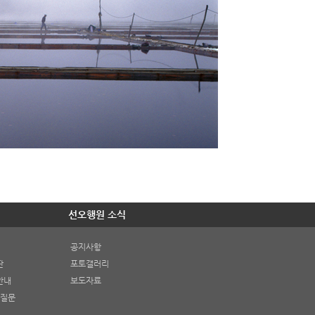
선오행원 소식
공지사항
판
포토갤러리
안내
보도자료
 질문