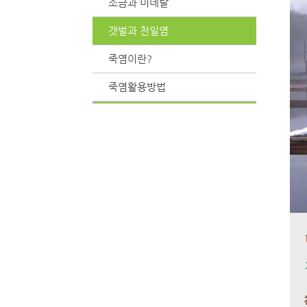
소금과 미네랄
갯벌과 천일염
죽염이란?
죽염활용방법