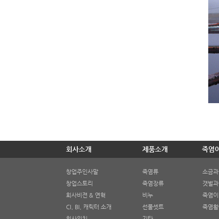
회사소개
제품소개
죽염
창업주인사말
죽염류
소금과
창업스토리
죽염장류
갯벌과
회사비젼 & 연혁
비누
죽염이
CI, BI, 캐릭터 소개
선물셋트
죽염활
회사위치
기타