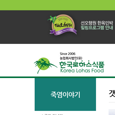
갯
죽염이야기