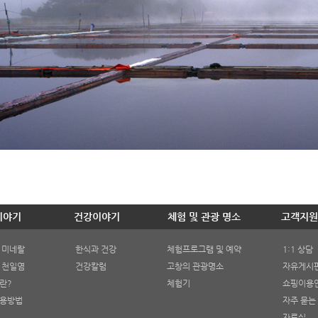
이야기
건강이야기
체험 및 관광 명소
고객지원
 미네랄
한식과 건강
체험프로그램 및 예약
1:1 상담
 천일염
건강칼럼
고창의 관광명소
자유게시
란?
체험기
쇼핑이용
용방법
자주 묻는
자료실