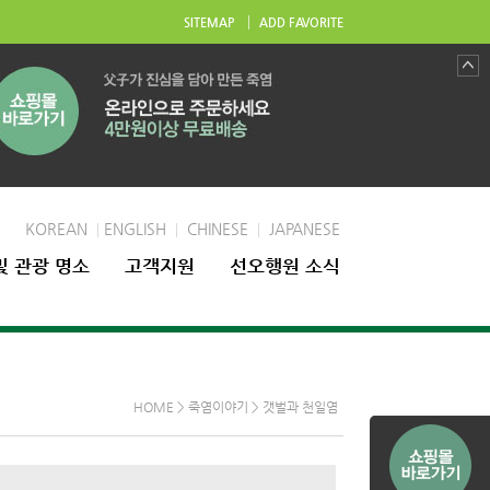
|
SITEMAP
ADD FAVORITE
KOREAN
ENGLISH
CHINESE
JAPANESE
|
|
|
및 관광 명소
고객지원
선오행원 소식
HOME > 죽염이야기 > 갯벌과 천일염