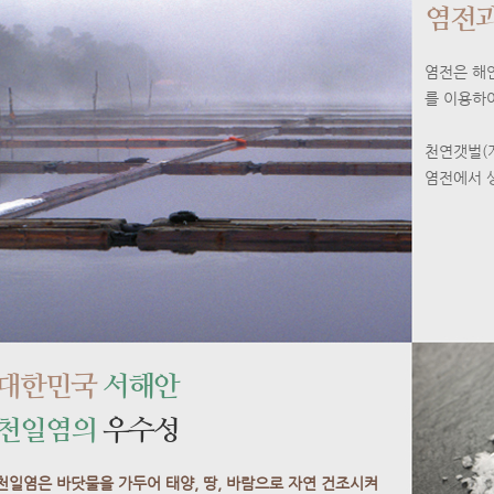
염전과
염전은 해안
를 이용하
천연갯벌(
염전에서 
대한민국
서해안
천일염의
우수성
천일염은 바닷물을 가두어 태양, 땅, 바람으로 자연 건조시켜