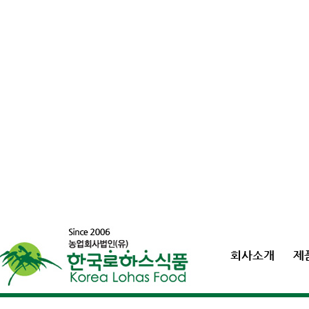
회사소개
제